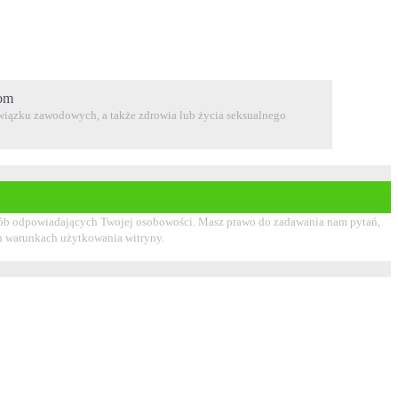
com
 związku zawodowych, a także zdrowia lub życia seksualnego
i osób odpowiadających Twojej osobowości. Masz prawo do zadawania nam pytań,
ch warunkach użytkowania witryny.