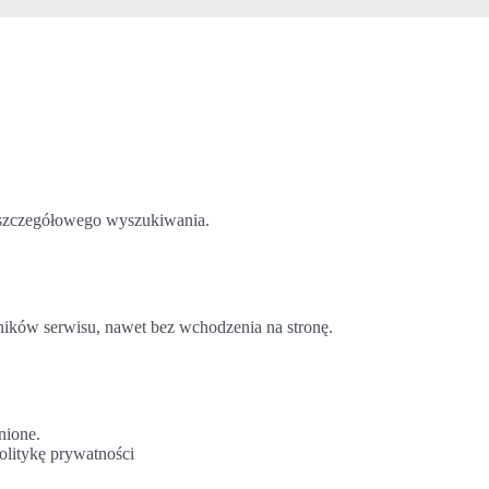
o szczegółowego wyszukiwania.
ników serwisu, nawet bez wchodzenia na stronę.
nione.
olitykę prywatności